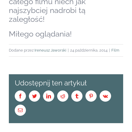
całego filmu niech jak
najszybciej nadrobi tą
zaległość!
Miłego oglądania!
Dodane przez
Ireneusz Jaworski
|
24 października, 2014
|
Film
Udostępnij ten artykuł
Facebook
Twitter
LinkedIn
Reddit
Tumblr
Pinterest
Vk
Email