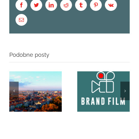
Facebook
Twitter
LinkedIn
Reddit
Tumblr
Pinterest
Vk
Email
Podobne posty