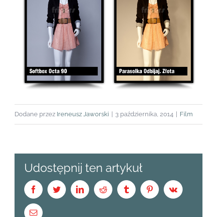
Dodane przez
Ireneusz Jaworski
|
3 października, 2014
|
Film
Udostępnij ten artykuł
Facebook
Twitter
LinkedIn
Reddit
Tumblr
Pinterest
Vk
Email