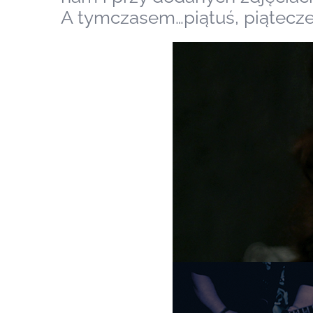
A tymczasem…piątuś, piąteczek