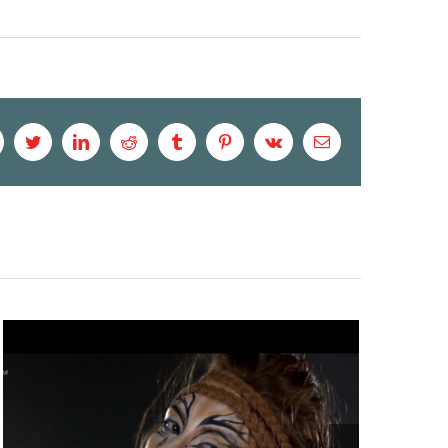
acebook
Twitter
LinkedIn
Reddit
Tumblr
Pinterest
Vk
Email