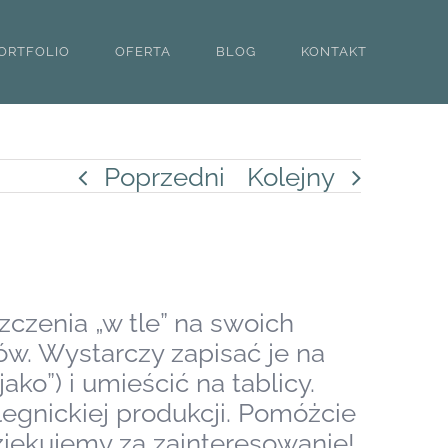
ORTFOLIO
OFERTA
BLOG
KONTAKT
Poprzedni
Kolejny
czenia „w tle” na swoich
w. Wystarczy zapisać je na
ko”) i umieścić na tablicy.
egnickiej produkcji. Pomóżcie
ziękujemy za zainteresowanie!