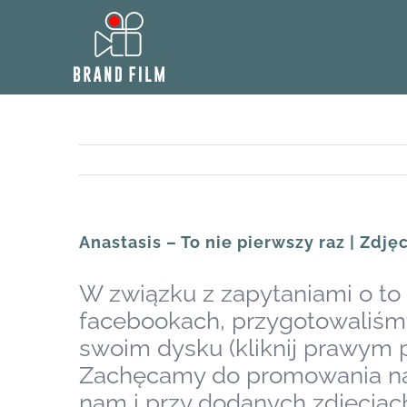
Skip
to
content
Anastasis – To nie pierwszy raz | Zdję
W związku z zapytaniami o to 
facebookach, przygotowaliśmy
swoim dysku (kliknij prawym pr
Zachęcamy do promowania nasz
nam i przy dodanych zdjęciac