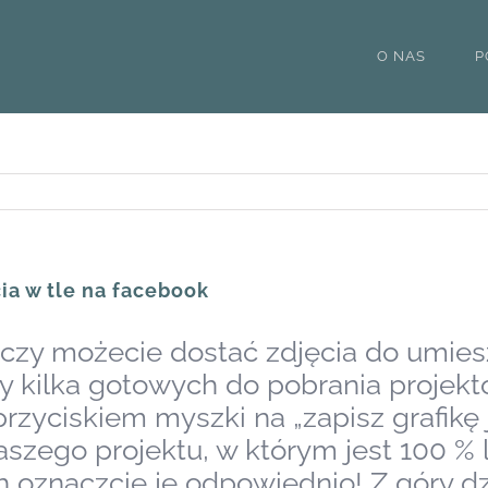
O NAS
P
cia w tle na facebook
czy możecie dostać zdjęcia do umiesz
 kilka gotowych do pobrania projektó
zyciskiem myszki na „zapisz grafikę ja
ego projektu, w którym jest 100 % l
h oznaczcie je odpowiednio! Z góry d